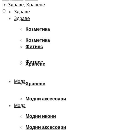
in
Здраве
,
Хранене
0
Здраве
Здраве
Козметика
Козметика
Фитнес
Фитнес
Хранене
Мода
Хранене
Модни аксесоари
Мода
Модни икони
Модни аксесоари