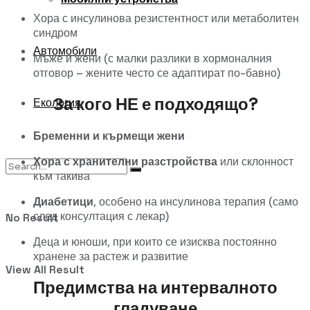
Хора с инсулинова резистентност или метаболитен
синдром
Автомобили
Мъже и жени (с малки разлики в хормоналния
отговор – жените често се адаптират по-бавно)
За кого НЕ е подходящо?
Екология
Бременни и кърмещи жени
Хора с хранителни разстройства
или склонност
към такива
Диабетици
, особено на инсулинова терапия (само
след консултация с лекар)
No Result
Деца и юноши, при които се изисква постоянно
хранене за растеж и развитие
View All Result
Предимства на интервалното
гладуване