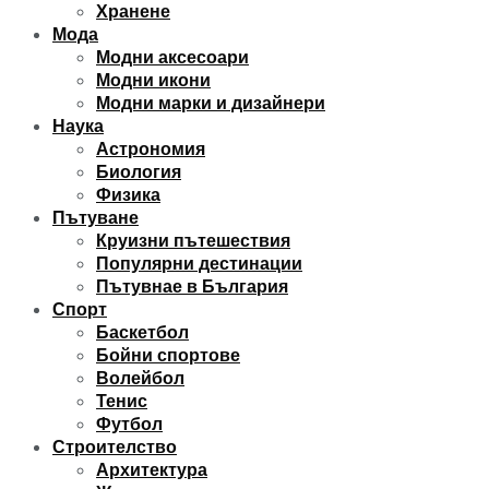
Хранене
Мода
Модни аксесоари
Модни икони
Модни марки и дизайнери
Наука
Астрономия
Биология
Физика
Пътуване
Круизни пътешествия
Популярни дестинации
Пътувнае в България
Спорт
Баскетбол
Бойни спортове
Волейбол
Тенис
Футбол
Строителство
Архитектура