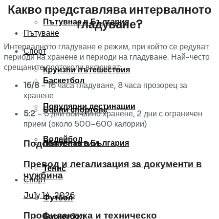
Какво представлява интервалното
Пътувнае в България
гладуване?
Пътуване
Интервалното гладуване е режим, при който се редуват
Спорт
периоди на хранене и периоди на гладуване. Най-често
срещаните протоколи включват:
Круизни пътешествия
Баскетбол
16/8
– 16 часа гладуване, 8 часа прозорец за
хранене
Популярни дестинации
Бойни спортове
5:2
– 5 дни обичайно хранене, 2 дни с ограничен
прием (около 500–600 калории)
Волейбол
Пътувнае в България
Подобни статии
Превод и легализация за документи в
Тенис
чужбина
Спорт
July 14, 2026
Футбол
Профилактика и техническо
Баскетбол