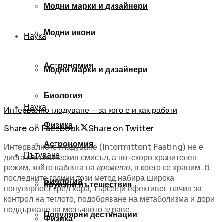
Модни марки и дизайнери
Модни икони
Наука
Астрономия
Модни марки и дизайнери
Биология
Наука
Интервално гладуване – за кого е и как работи
Физика
Share on Facebook
Share on Twitter
Астрономия
Интервалното гладуване (Intermittent Fasting) не е
Пътуване
диета в класическия смисъл, а по-скоро хранителен
режим, който набляга на
времето
, в което се храним. В
последните години този метод набира широка
Биология
Круизни пътешествия
популярност сред хора, търсещи ефективен начин за
контрол на теглото, подобряване на метаболизма и дори
поддържане на мозъчното здраве.
Популярни дестинации
Физика