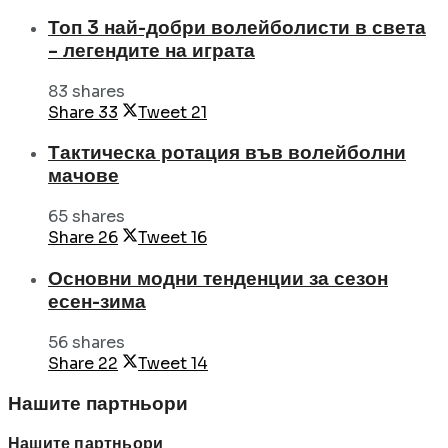
Топ 3 най-добри волейболисти в света
– легендите на играта
83 shares
Share
33
Tweet
21
Тактическа ротация във волейболни
мачове
65 shares
Share
26
Tweet
16
Основни модни тенденции за сезон
есен-зима
56 shares
Share
22
Tweet
14
Нашите партньори
Нашите партньори