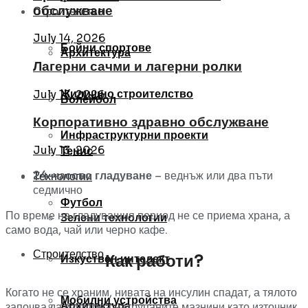
обслужване
Строителство
July 14, 2026
Бойни спортове
Архитектура
Лагерни сачми и лагерни ролки
Жилищно строителство
July 13, 2026
Волейбол
Корпоративно здравно обслужване
Инфраструктурни проекти
July 13, 2026
Тенис
24-часово гладуване
– веднъж или два пъти
Технологии
седмично
Футбол
По време на гладуващия период не се приема храна, а
Зелени технологии
само вода, чай или черно кафе.
Строителство
Как работи?
Изкуствен интелект
Когато не се храним, нивата на инсулин спадат, а тялото
Мобилни устройства
Архитектура
започва да използва натрупаните мазнини като източник