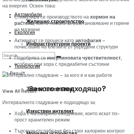
на енергия. Освен това:
Автомобили
Стимулира се производството на
хормон на
Жилищно строителство
растежа
, който помага за възстановяване и горене
на мазнини
Екология
Активират се процеси като
автофагия
–
Инфраструктурни проекти
почистване на клетките от увредени структури
Подобрява се
инсулиновата чувствителност
,
особено при хора с предиабетни състояни
Технологии
No Result
За кого е подходящо?
Зелени технологии
View All Result
Интервалното гладуване е подходящо за:
Изкуствен интелект
Хора с натоварено ежедневие, които искат по-
прост хранителен режим
Търсещи отслабване без строг калориен контрол
Мобилни устройства