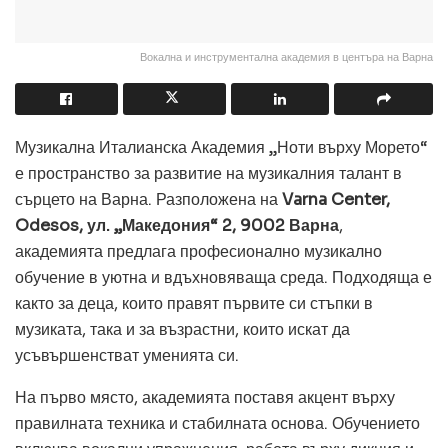
Вокална и инструментална академия в центъра на Варна
Музикална Италианска Академия „Ноти върху Морето“
е пространство за развитие на музикалния талант в
сърцето на Варна. Разположена на
Varna Center,
Odesos, ул. „Македония“ 2, 9002 Варна
,
академията предлага професионално музикално
обучение в уютна и вдъхновяваща среда. Подходяща е
както за деца, които правят първите си стъпки в
музиката, така и за възрастни, които искат да
усъвършенстват уменията си.
На първо място, академията поставя акцент върху
правилната техника и стабилната основа. Обучението