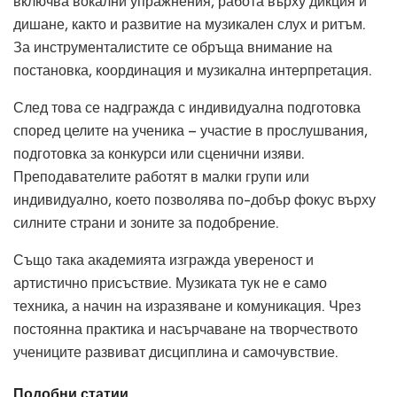
включва вокални упражнения, работа върху дикция и
дишане, както и развитие на музикален слух и ритъм.
За инструменталистите се обръща внимание на
постановка, координация и музикална интерпретация.
След това се надгражда с индивидуална подготовка
според целите на ученика – участие в прослушвания,
подготовка за конкурси или сценични изяви.
Преподавателите работят в малки групи или
индивидуално, което позволява по-добър фокус върху
силните страни и зоните за подобрение.
Също така академията изгражда увереност и
артистично присъствие. Музиката тук не е само
техника, а начин на изразяване и комуникация. Чрез
постоянна практика и насърчаване на творчеството
учениците развиват дисциплина и самочувствие.
Подобни статии