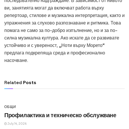
последователно надграждане. В зависимост от нивото
ви, занятията могат да включват работа върху
репертоар, стилове и музикална интерпретация, както и
упражнения за слухово разпознаване и ритмика. Това
помага не само за по-добро изпълнение, но и за по-
силна музикална култура. Ако искате да се развивате
устойчиво и с увереност, „Ноти върху Морето“
предлага подкрепяща среда и професионално
насочване.
ОБЩИ
Превод и легализация за документи в
чужбина
Related
Posts
July 14, 2026
ОБЩИ
Профилактика и техническо обслужване
July 14, 2026