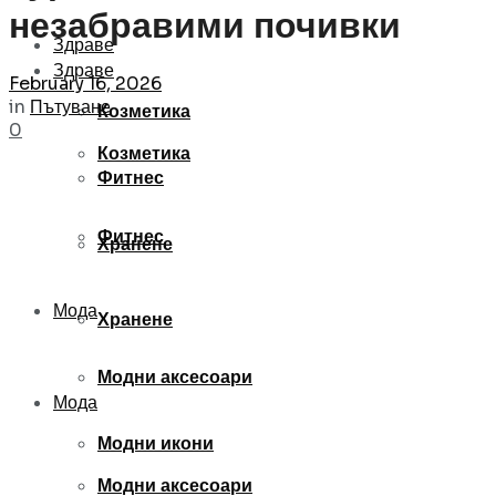
незабравими почивки
Здраве
Здраве
February 16, 2026
in
Пътуване
Козметика
0
Козметика
Фитнес
Фитнес
Хранене
Мода
Хранене
Модни аксесоари
Мода
Модни икони
Модни аксесоари