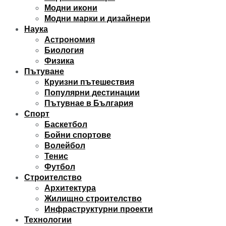
Модни икони
Модни марки и дизайнери
Наука
Астрономия
Биология
Физика
Пътуване
Круизни пътешествия
Популярни дестинации
Пътувнае в България
Спорт
Баскетбол
Бойни спортове
Волейбол
Тенис
Футбол
Строителство
Архитектура
Жилищно строителство
Инфраструктурни проекти
Технологии