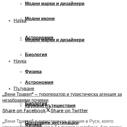
Модни марки и дизайнери
Модни икони
Наука
Астрономия
Модни марки и дизайнери
Биология
Наука
Физика
Астрономия
Пътуване
„Вени Травел“ – туроператор и туристическа агенция за
незабравими почивки
Биология
Круизни пътешествия
Share on Facebook
Share on Twitter
„Вени Травел“ е туристическа агенция в Русе, която
Популярни дестинации
Физика