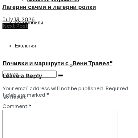
Лагерни сачми и лагерни ролки
July 13, 2026
Автомобили
Next Post
Екология
Почивки и маршрути с „Вени Травел“
Leave a Reply
Your email address will not be published.
Required
fields are marked
*
No Result
Comment
*
View All Result