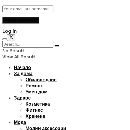
Log In
No Result
View All Result
Начало
За дома
Обзавеждане
Ремонт
Умен дом
Здраве
Козметика
Фитнес
Хранене
Мода
Модни аксесоари