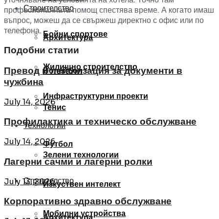
Строителство
професионалната помощ спестява време. А когато имаш
въпрос, можеш да се свържеш директно с офис или по
телефона.
Бойни спортове
Архитектура
Подобни статии
Жилищно строителство
Превод и легализация за документи в
Волейбол
чужбина
Инфраструктурни проекти
July 14, 2026
Тенис
Профилактика и техническо обслужване
Технологии
July 14, 2026
Футбол
Зелени технологии
Лагерни сачми и лагерни ролки
Строителство
July 13, 2026
Изкуствен интелект
Корпоративно здравно обслужване
Мобилни устройства
Архитектура