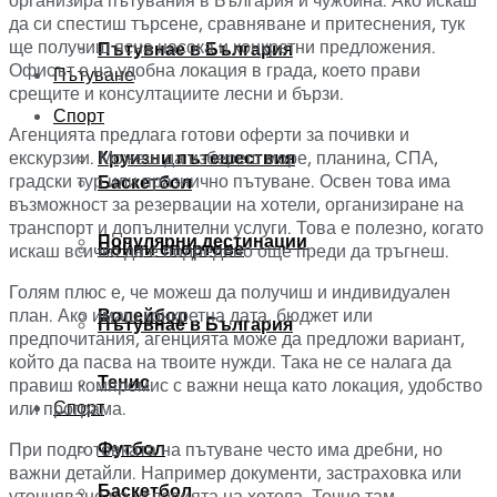
организира пътувания в България и чужбина. Ако искаш
да си спестиш търсене, сравняване и притеснения, тук
ще получиш ясна насока и конкретни предложения.
Пътувнае в България
Офисът е на удобна локация в града, което прави
Пътуване
срещите и консултациите лесни и бързи.
Спорт
Агенцията предлага готови оферти за почивки и
екскурзии. Можеш да избереш море, планина, СПА,
Круизни пътешествия
градски тур или празнично пътуване. Освен това има
Баскетбол
възможност за резервации на хотели, организиране на
транспорт и допълнителни услуги. Това е полезно, когато
Популярни дестинации
Бойни спортове
искаш всичко да е подредено още преди да тръгнеш.
Голям плюс е, че можеш да получиш и индивидуален
план. Ако имаш конкретна дата, бюджет или
Волейбол
Пътувнае в България
предпочитания, агенцията може да предложи вариант,
който да пасва на твоите нужди. Така не се налага да
Тенис
правиш компромис с важни неща като локация, удобство
Спорт
или програма.
Футбол
При подготовката на пътуване често има дребни, но
важни детайли. Например документи, застраховка или
Баскетбол
уточняване на условията на хотела. Точно там