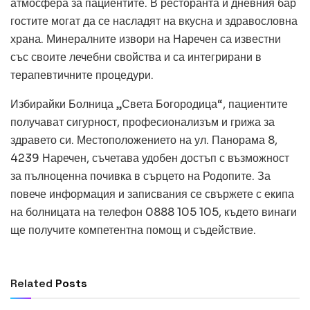
атмосфера за пациентите. В ресторанта и дневния бар
гостите могат да се насладят на вкусна и здравословна
храна. Минералните извори на Наречен са известни
със своите лечебни свойства и са интегрирани в
терапевтичните процедури.
Избирайки Болница „Света Богородица“, пациентите
получават сигурност, професионализъм и грижа за
здравето си. Местоположението на ул. Панорама 8,
4239 Наречен, съчетава удобен достъп с възможност
за пълноценна почивка в сърцето на Родопите. За
повече информация и записвания се свържете с екипа
на болницата на телефон 0888 105 105, където винаги
ще получите компетентна помощ и съдействие.
ОБЩИ
Превод и легализация за документи в
чужбина
Related
Posts
July 14, 2026