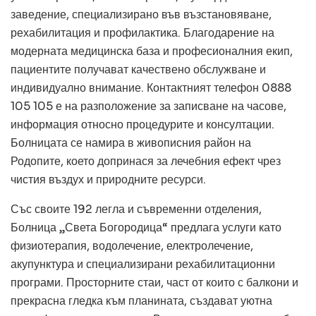
заведение, специализирано във възстановяване,
рехабилитация и профилактика. Благодарение на
модерната медицинска база и професионалния екип,
пациентите получават качествено обслужване и
индивидуално внимание. Контактният телефон 0888
105 105 е на разположение за записване на часове,
информация относно процедурите и консултации.
Болницата се намира в живописния район на
Родопите, което допринася за лечебния ефект чрез
чистия въздух и природните ресурси.
Със своите 192 легла и съвременни отделения,
Болница „Света Богородица“ предлага услуги като
физиотерапия, водолечение, електролечение,
акупунктура и специализирани рехабилитационни
програми. Просторните стаи, част от които с балкони и
прекрасна гледка към планината, създават уютна