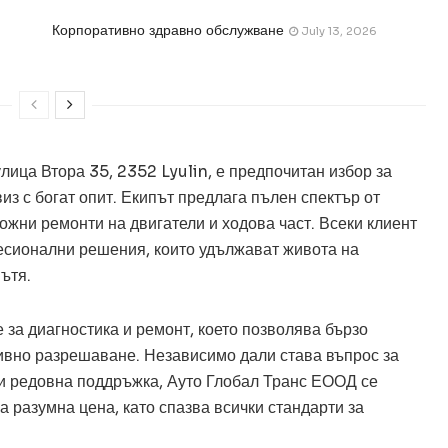
Корпоративно здравно обслужване
July 13, 2026
ица Втора 35, 2352 Lyulin, е предпочитан избор за
з с богат опит. Екипът предлага пълен спектър от
ложни ремонти на двигатели и ходова част. Всеки клиент
сионални решения, които удължават живота на
ътя.
за диагностика и ремонт, което позволява бързо
ивно разрешаване. Независимо дали става въпрос за
и редовна поддръжка, Ауто Глобал Транс ЕООД се
 разумна цена, като спазва всички стандарти за