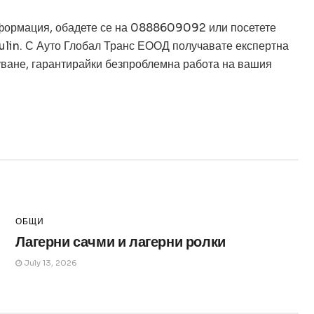
нформация, обадете се на 0888609092 или посетете
yulin. С Ауто Глобал Транс ЕООД получавате експертна
туване, гарантирайки безпроблемна работа на вашия
ужбина
ОБЩИ
Лагерни сачми и лагерни ролки
July 13, 2026