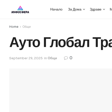
Начало
За Дома
Здраве
М
Home
Общи
Ауто Глобал Тр
0
September 29, 2025
in
Общи