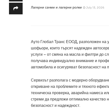
Лагерни сачми и лагерни ролки
July 13, 2026
Ауто Глобал Транс ЕООД, разположен на ул
шофьори, които търсят надежден автосерви
услуги – от смяна на масла и филтри до с
получава индивидуално внимание и профе
автомобила и осигуряват безопасност на п
Сервизът разполага с модерно оборудване 
откриване на проблемите и тяхното ефект
техническа проверка, аварийна намеса ил
стреми да предложи оптимално качество на
безопасност и надеждност.