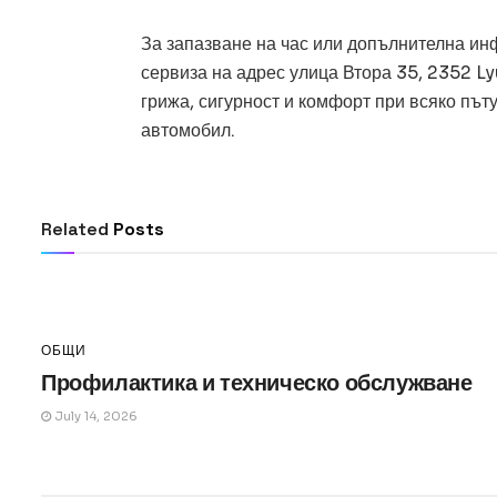
За запазване на час или допълнителна и
сервиза на адрес улица Втора 35, 2352 L
грижа, сигурност и комфорт при всяко пъ
автомобил.
ОБЩИ
Превод и легализация за документи в ч
Related
Posts
July 14, 2026
ОБЩИ
Профилактика и техническо обслужване
July 14, 2026