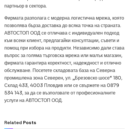
партньор в сектора.
Фирмата разполага с модерна логистична мрежа, която
позволява бърза доставка до всяка точка на страната.
АВТОСТОП ООД се отличава с индивидуален подход
към всеки клиент, предлагайки консултации, съвети и
помощ при избора на продукти. Независимо дали става
въпрос за голяма търговска мрежа или малък магазин,
фирмата гарантира коректност, надеждност и отлично
обслужване. Посетете складовата база на Северна
промишлена зона Северен, ул. „Брезовско шосе“ 180,
Склад 433, 4003 Пловдив или се свържете на 0879
534 143, за да се възползвате от професионалните
услуги на АВТОСТОП ООД.
ОБЩИ
Превод и легализация за документи в
чужбина
Related
Posts
July 14, 2026