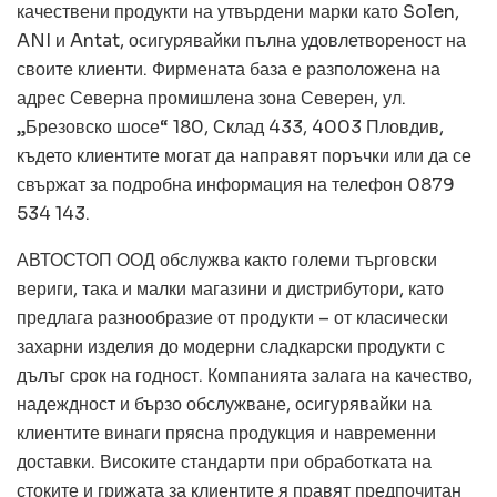
качествени продукти на утвърдени марки като Solen,
ANI и Antat, осигурявайки пълна удовлетвореност на
своите клиенти. Фирмената база е разположена на
адрес Северна промишлена зона Северен, ул.
„Брезовско шосе“ 180, Склад 433, 4003 Пловдив,
където клиентите могат да направят поръчки или да се
свържат за подробна информация на телефон 0879
534 143.
АВТОСТОП ООД обслужва както големи търговски
вериги, така и малки магазини и дистрибутори, като
предлага разнообразие от продукти – от класически
захарни изделия до модерни сладкарски продукти с
дълъг срок на годност. Компанията залага на качество,
надеждност и бързо обслужване, осигурявайки на
клиентите винаги прясна продукция и навременни
доставки. Високите стандарти при обработката на
стоките и грижата за клиентите я правят предпочитан