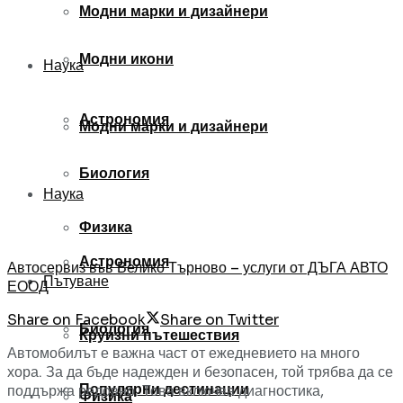
Модни марки и дизайнери
Модни икони
Наука
Астрономия
Модни марки и дизайнери
Биология
Наука
Физика
Астрономия
Автосервиз във Велико Търново – услуги от ДЪГА АВТО
Пътуване
ЕООД
Share on Facebook
Share on Twitter
Биология
Круизни пътешествия
Автомобилът е важна част от ежедневието на много
хора. За да бъде надежден и безопасен, той трябва да се
Популярни дестинации
поддържа редовно. Това включва диагностика,
Физика