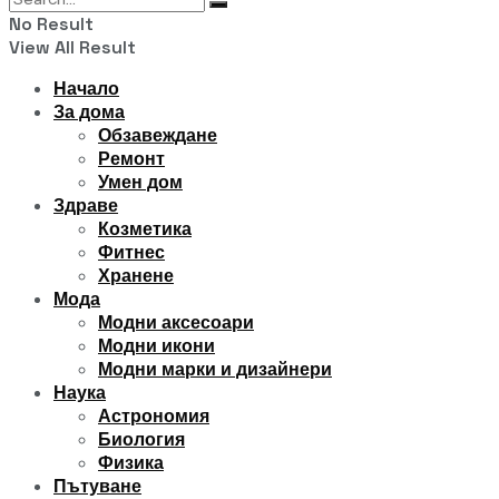
No Result
View All Result
Начало
За дома
Обзавеждане
Ремонт
Умен дом
Здраве
Козметика
Фитнес
Хранене
Мода
Модни аксесоари
Модни икони
Модни марки и дизайнери
Наука
Астрономия
Биология
Физика
Пътуване