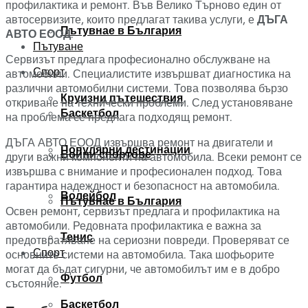
профилактика и ремонт. Във Велико Търново един от
автосервизите, които предлагат такива услуги, е
ДЪГА
Пътувнае в България
АВТО ЕООД
.
Пътуване
Сервизът предлага професионално обслужване на
Спорт
автомобили. Специалистите извършват диагностика на
различни автомобилни системи. Това позволява бързо
Круизни пътешествия
откриване на технически проблеми. След установяване
Баскетбол
на проблема се предлага подходящ ремонт.
ДЪГА АВТО ЕООД извършва ремонт на двигатели и
Популярни дестинации
Бойни спортове
други важни компоненти на автомобила. Всеки ремонт се
извършва с внимание и професионален подход. Това
гарантира надеждност и безопасност на автомобила.
Волейбол
Пътувнае в България
Освен ремонт, сервизът предлага и профилактика на
автомобили. Редовната профилактика е важна за
Тенис
предотвратяване на сериозни повреди. Проверяват се
Спорт
основните системи на автомобила. Така шофьорите
могат да бъдат сигурни, че автомобилът им е в добро
Футбол
състояние.
Баскетбол