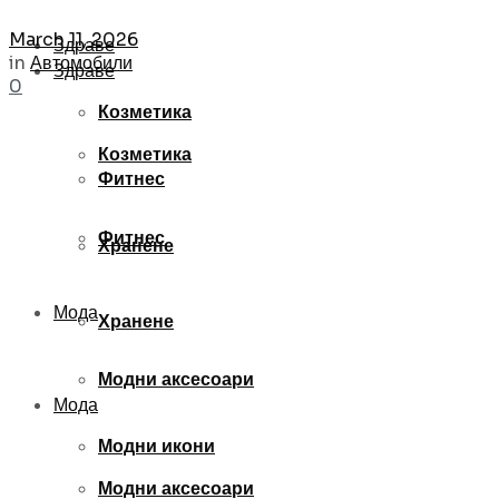
March 11, 2026
Здраве
in
Автомобили
Здраве
0
Козметика
Козметика
Фитнес
Фитнес
Хранене
Мода
Хранене
Модни аксесоари
Мода
Модни икони
Модни аксесоари