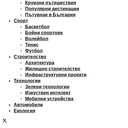
Круизни пътешествия
Популярни дестинации
Пътувнае в България
Спорт
Баскетбол
Бойни спортове
Волейбол
Тенис
Футбол
Строителство
Архитектура
Жилищно строителство
Инфраструктурни проекти
Технологии
Зелени технологии
Изкуствен интелект
Мобилни устройства
Автомобили
Екология