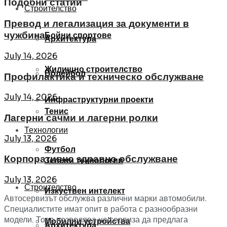
Подобни статии
Строителство
Превод и легализация за документи в
чужбина
Бойни спортове
Архитектура
July 14, 2026
Жилищно строителство
Волейбол
Профилактика и техническо обслужване
July 14, 2026
Инфраструктурни проекти
Тенис
Лагерни сачми и лагерни ролки
Технологии
July 13, 2026
Футбол
Корпоративно здравно обслужване
Зелени технологии
July 13, 2026
Строителство
Изкуствен интелект
Автосервизът обслужва различни марки автомобили.
Специалистите имат опит в работа с разнообразни
модели. Това позволява на сервиза да предлага
Мобилни устройства
Архитектура