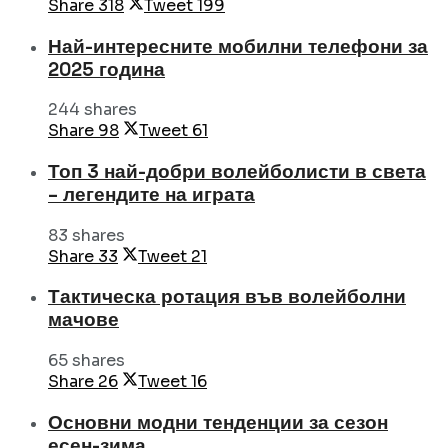
Share
318
Tweet
199
Най-интересните мобилни телефони за
2025 година
244 shares
Share
98
Tweet
61
Топ 3 най-добри волейболисти в света
– легендите на играта
83 shares
Share
33
Tweet
21
Тактическа ротация във волейболни
мачове
65 shares
Share
26
Tweet
16
Основни модни тенденции за сезон
есен-зима