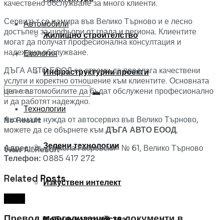
качествено обслужване за много клиенти.
Сервизът се намира във Велико Търново и е лесно
Автомобили
достъпен за шофьори от града и региона. Клиентите
Жилищно строителство
могат да получат професионална консултация и
надеждно обслужване.
Екология
ДЪГА АВТО ЕООД се стреми да предлага качествени
Инфраструктурни проекти
услуги и коректно отношение към клиентите. Основната
цел е автомобилите да бъдат обслужени професионално
и да работят надеждно.
Технологии
Ако имате нужда от автосервиз във Велико Търново,
No Result
можете да се обърнете към
ДЪГА АВТО ЕООД
.
Зелени технологии
Адрес:
ул. „Никола Габровски“ № 61, Велико Търново
View All Result
Телефон:
0885 417 272
Related
Posts
Изкуствен интелект
Общи
Превод и легализация за документи в
Мобилни устройства