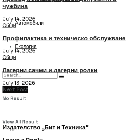
чужбина
July 14, 2026
Автомобили
Общи
Профилактика и техническо обслужване
Екология
July 14, 2026
Общи
Лагерни сачми и лагерни ролки
July 13, 2026
Next Post
No Result
View All Result
Издателство „Бит и Техника“