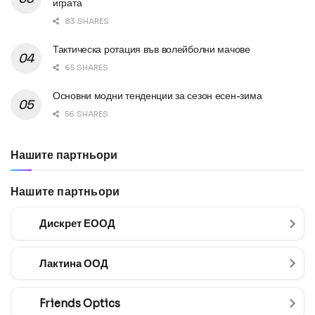
играта
83 SHARES
Тактическа ротация във волейболни мачове
65 SHARES
Основни модни тенденции за сезон есен-зима
56 SHARES
Нашите партньори
Нашите партньори
Дискрет ЕООД
Лактина ООД
Friends Optics