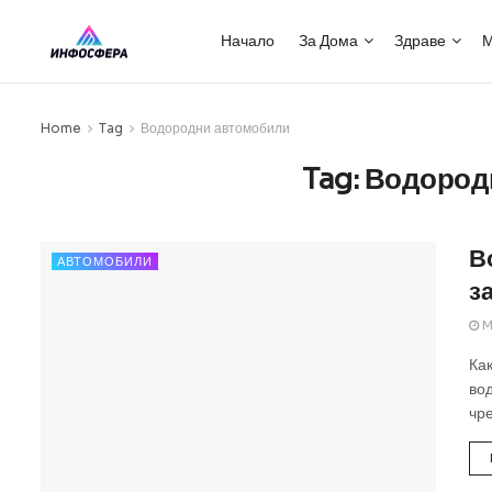
Начало
За Дома
Здраве
М
Home
Tag
Водородни автомобили
Tag:
Водород
В
АВТОМОБИЛИ
з
M
Ка
вод
чре