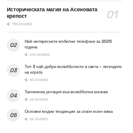
Историческата магия на Асеновата
крепост
795 SHARES
Най-интересните мобилни телефони за 2025
година
244 SHARES
Топ 3 най-добри волейболисти в света – легендите
на играта
83 SHARES
Тактическа ротация във волейболни мачове
65 SHARES
Основни модни тенденции за сезон есен-зима
56 SHARES