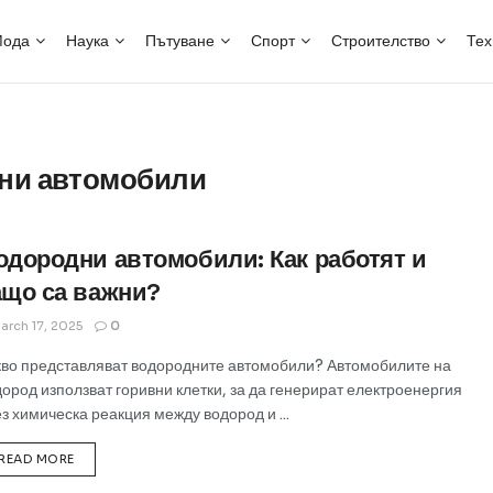
ода
Наука
Пътуване
Спорт
Строителство
Тех
ни автомобили
одородни автомобили: Как работят и
ащо са важни?
arch 17, 2025
0
кво представляват водородните автомобили? Автомобилите на
ород използват горивни клетки, за да генерират електроенергия
з химическа реакция между водород и ...
READ MORE